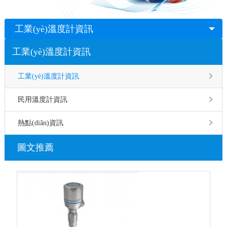
工業(yè)溫度計資訊
工業(yè)溫度計資訊
工業(yè)溫度計資訊
民用溫度計資訊
熱點(diǎn)資訊
圖文推薦