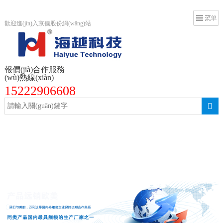
歡迎進(jìn)入京儀股份網(wǎng)站
報價(jià)合作服務
(wù)熱線(xiàn)
15222906608
首頁(yè)
雙金屬溫度計
電接點(diǎn)雙金屬溫度計
精密溫度計
熱電偶溫度計
數字溫度計
貝克曼溫度計
民用溫度計
新聞資訊
關(guān)于我們