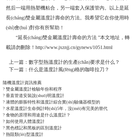
然后一端用熱塑機粘合，另一端套入保護管內。以上是延
長(cháng)雙金屬溫度計壽命的方法。我希望它在你使用時
(shí)會(huì )對你有所幫助！
“延長(cháng)雙金屬溫度計壽命的方法 ”本文地址，轉
載請勿刪除！http://www.jxznjj.cn/gynews/1051.html
上一篇：
數字型熱溫度計的生產(chǎn)要求是什么？
下一篇：
什么是溫度計風(fēng)格的咖啡拉刀？
隨機溫度計資訊推薦
?
雙金屬溫度計檢驗年份和程序
?
垂直管道安裝說(shuō)明溫度計
?
液體的膨脹特性和溫度計綜合實(shí)驗儀器模型的
?
水星溫度計生命倒計時(shí)5年，沒(méi)有完美的替代
?
食物的原理和用途是什么溫度計？
?
如何使用人體溫度計
?
黑色標記和黑板的區別溫度計
?
熱阻類(lèi)型溫度計