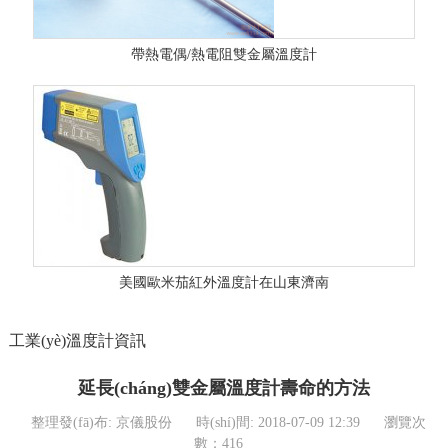
帶熱電偶/熱電阻雙金屬溫度計
美國歐米茄紅外溫度計在山東濟南
工業(yè)溫度計資訊
延長(cháng)雙金屬溫度計壽命的方法
整理發(fā)布: 京儀股份
時(shí)間: 2018-07-09 12:39
瀏覽次
數：
416