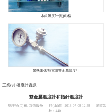
水銀溫度計價(jià)格
帶熱電偶/熱電阻雙金屬溫度計
工業(yè)溫度計資訊
雙金屬溫度計和指針溫度計
整理發(fā)布: 京儀股份
時(shí)間: 2018-07-09 12:39
瀏覽次
數：
440