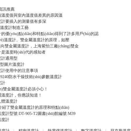
資訊推薦
箱溫度值與室內溫度值差異的原因溫
度計要插入的測量值有多深
璃溫度計制造工藝
(yōu)點(diǎn)和特點(diǎn)得到了許多用戶(hù)的認
è)溫度計、雙金屬溫度計的原理，如壓
徑向雙金屬溫度計，上海紫怡三廠(chǎng)雙金
是溫度時(shí)代的感知者
度計通用型
i)型圖片溫度計
度計使用中的注意事項
 39240防水干燥技術(shù)參數溫度計
度計
ǎn)雙金屬溫度計必須小心！
計，你應該知道！
人體溫度計
)要介紹了雙金屬溫度計的原理和特點(diǎn)
型號:DT-905-T2圖書(shū)館編號:M39
溫度計
屬溫度計
精密溫度計
熱電偶溫度計
數字溫度計
貝克曼溫度