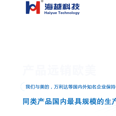
首頁(yè)
雙金屬溫度計
電接點(d
民用溫度計
新聞資訊
關(guān)