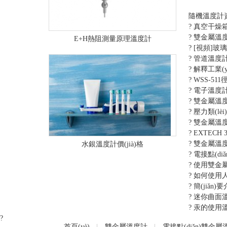
隨機溫度計
?
真空干燥
?
雙金屬溫
E+H熱阻測量原理溫度計
?
[視頻]玻
?
管道溫度計的優
?
解釋工業(y
?
WSS-511
?
電子溫度計
?
雙金屬溫
?
壓力類(lè
?
雙金屬溫
?
EXTECH
?
雙金屬溫
水銀溫度計價(jià)格
?
電接點(di
?
使用雙金屬溫度
?
如何使用
?
簡(jiǎn
?
迷你曲面溫度計
?
汞的使用
?
首頁(yè)
雙金屬溫度計
電接點(diǎn)雙金