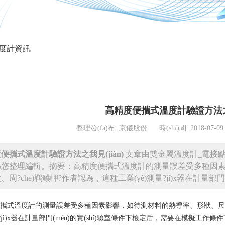
溫度計資訊
高精度便攜式溫度計驗證方法之我
整理發(fā)布: 京儀股份
時(shí)間: 2018-07-09
便攜式溫度計驗證方法之我見(jiàn)
文章由雙金屬溫度計_電接點(di
您整理編輯。摘要：高精度便攜式溫度計的測量誤差受多種因素影響
、周?chē)鷤鳠岬?作者認為，這種工業(yè)測量?jì)x器在計量部門(m
式溫度計的測量誤差受多種因素影響，如待測材料的熱導率、形狀、尺
量?jì)x器在計量部門(mén)的實(shí)驗室條件下檢定后，需要在模擬工作條