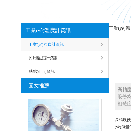
工業(yè)
工業(yè)溫度計資訊
工業(yè)溫度計資訊
民用溫度計資訊
熱點(diǎn)資訊
圖文推薦
高精度
股份為
粗糙度
高精度便攜
(yè)測