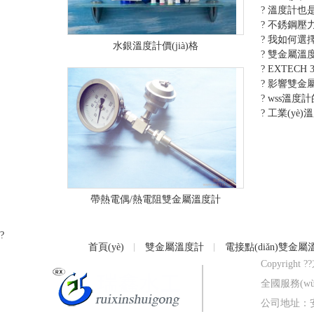
?
溫度計也是
?
不銹鋼壓力
?
我如何選擇雙
水銀溫度計價(jià)格
?
雙金屬溫
?
EXTECH
?
影響雙金屬
?
wss溫度計
?
工業(yè
帶熱電偶/熱電阻雙金屬溫度計
?
首頁(yè)
雙金屬溫度計
電接點(diǎn)雙金
Copyrigh
全國服務(wù
公司地址：安徽