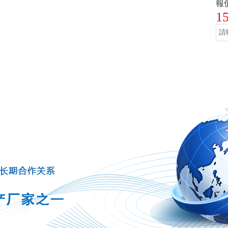
報價
1
iǎn)雙金屬溫度計
精密溫度計
熱電偶溫度計
于我們