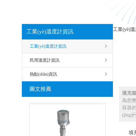
工業(yè)
工業(yè)溫度計資訊
工業(yè)溫度計資訊
民用溫度計資訊
熱點(diǎn)資訊
圖文推薦
填充箱
為您整
容器的底
(jī
填