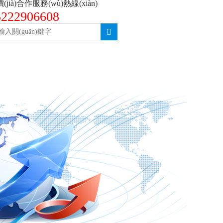
(jià)合作服務(wù)熱線(xiàn)
5222906608
數字溫度計
貝克曼溫度計