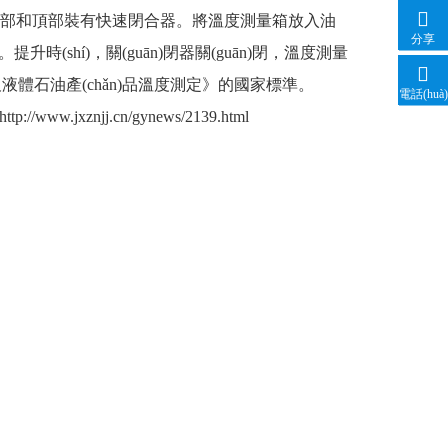
底部和頂部裝有快速閉合器。將溫度測量箱放入油
分享
。提升時(shí)，關(guān)閉器關(guān)閉，溫度測量
《石油及液體石油產(chǎn)品溫度測定》的國家標準。
電話(huà)
w.jxznjj.cn/gynews/2139.html