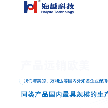
首頁(yè)
雙金屬溫度計
電接點(d
民用溫度計
新聞資訊
關(guān)