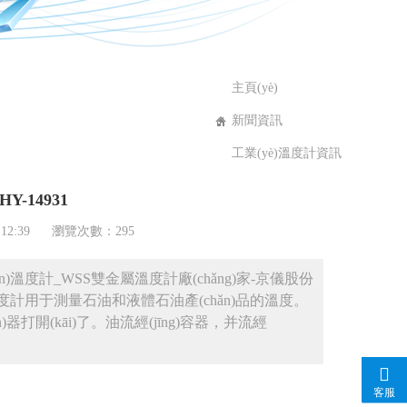
主頁(yè)
新聞資訊
工業(yè)溫度計資訊
-14931
 12:39
瀏覽次數：
295
)溫度計_WSS雙金屬溫度計廠(chǎng)家-京儀股份
溫度計用于測量石油和液體石油產(chǎn)品的溫度。
開(kāi)了。油流經(jīng)容器，并流經
客服