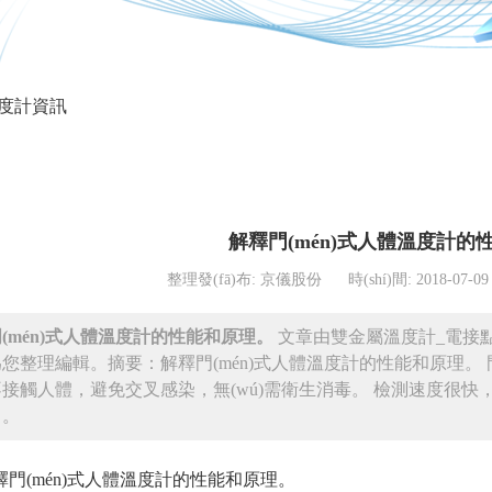
溫度計資訊
解釋門(mén)式人體溫度計的性能和
整理發(fā)布: 京儀股份
時(shí)間: 2018-07-09
mén)式人體溫度計的性能和原理。
文章由雙金屬溫度計_電接點(d
您整理編輯。摘要：解釋門(mén)式人體溫度計的性能和原理。 門
，不接觸人體，避免交叉感染，無(wú)需衛生消毒。 檢測速度很快
。
門(mén)式人體溫度計的性能和原理。