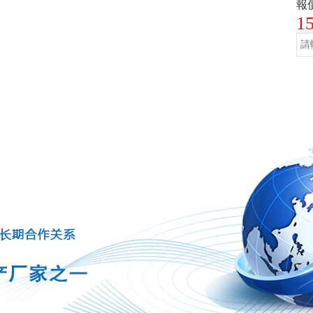
報價
1
iǎn)雙金屬溫度計
精密溫度計
熱電偶溫度計
于我們