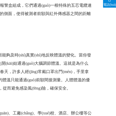
電話(huà)
示報警盒組成，它們通過(guò)一根特殊的五芯電纜連
mén)的側面，使得被測者前額與紅外傳感器之間的距離
而能夠及時(shí)真實(shí)地反映體溫的變化。當你發
體也首先開(kāi)始通過(guò)大腦調節體溫。這就是為什么
，許多人經(jīng)常戴口罩出門(mén)，手里拿
，他們的體溫只能通過(guò)前額間接測量。人體體溫的優
，從而避免感染風(fēng)險，確保安全。
)、工廠(chǎng)、學(xué)校、酒店、辦公樓等公