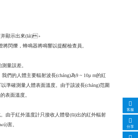
顯示出來(lái)。
的紅燈將閃爍，蜂鳴器將鳴響以提醒檢查員。
起的測量誤差。
我們的人體主要輻射波長(cháng)為9 ~ 10μ m的紅
，可以準確測量人體表面溫度。由于該波長(cháng)范圍
溫度。
客服
完成。由于紅外溫度計只接收人體發(fā)出的紅外輻射
ú)害。
分享