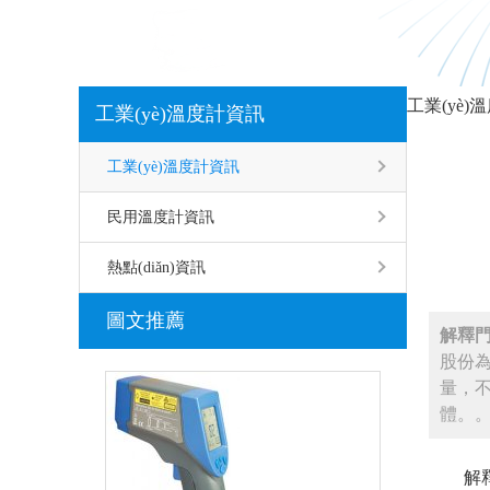
工業(yè)
工業(yè)溫度計資訊
工業(yè)溫度計資訊
民用溫度計資訊
熱點(diǎn)資訊
圖文推薦
解釋門(
股份為
量
體。。
解釋