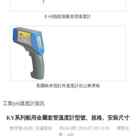
E+H熱阻測量原理溫度計
美國歐米茄紅外溫度計在山東濟南
工業(yè)溫度計資訊
KY系列船用金屬套管溫度計型號、規格、安裝尺寸
整理發(fā)布: 京儀股份
時(shí)間: 2018-07-09 12:39
瀏覽次
數：
440