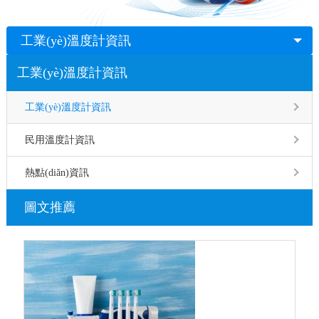
工業(yè)溫度計資訊
工業(yè)溫度計資訊
工業(yè)溫度計資訊
民用溫度計資訊
熱點(diǎn)資訊
圖文推薦