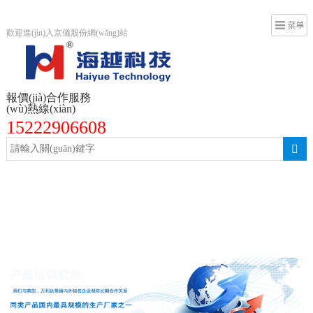
歡迎進(jìn)入京儀股份網(wǎng)站
報價(jià)合作服務
(wù)熱線(xiàn)
15222906608
首頁(yè)
雙金屬溫度計
電接點(diǎn)雙金屬溫度計
精密溫度計
熱電偶溫度計
數字溫度計
貝克曼溫度計
民用溫度計
新聞資訊
關(guān)于我們