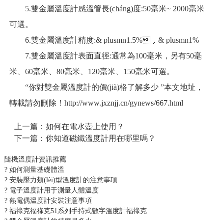
5.雙金屬溫度計感溫管長(cháng)度:50毫米~ 2000毫米
可選。
6.雙金屬溫度計精度:& plusmn1.5%，& plusmn1%
7.雙金屬溫度計表面直徑:通常為100毫米，另有50毫
米、60毫米、80毫米、120毫米、150毫米可選。
“你對雙金屬溫度計的價(jià)格了解多少 ”本文地址，
轉載請勿刪除！http://www.jxznjj.cn/gynews/667.html
上一篇：
如何在電水壺上使用？
下一篇：
你知道磁鐵溫度計用在哪里嗎？
隨機溫度計資訊推薦
?
如何測量基礎體溫
?
安裝壓力類(lèi)型溫度計的注意事項
?
電子溫度計用于測量人體溫度
?
熱電偶溫度計安裝注意事項
?
福祿克福祿克51系列手持式數字溫度計福祿克