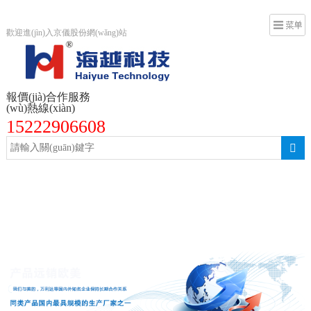
歡迎進(jìn)入京儀股份網(wǎng)站
報價(jià)合作服務
(wù)熱線(xiàn)
15222906608
首頁(yè)
雙金屬溫度計
電接點(diǎn)雙金屬溫度計
精密溫度計
熱電偶溫度計
數字溫度計
貝克曼溫度計
民用溫度計
新聞資訊
關(guān)于我們