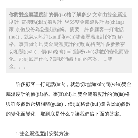
你對雙金屬溫度計的價(jià)格了解多少
文章由雙金屬溫
度計_電接點(diǎn)溫度計_WSS雙金屬溫度計廠(chǎng)
家-京儀股份為您整理編輯。摘要：許多顧客一打電話
(huà)，就急切地詢(xún)問(wèn)雙金屬溫度計的價(jià)
格。事實(shí)上,雙金屬溫度計的價(jià)格與許多參數密
切相關(guān)，價(jià)格會(huì )隨著(zhù)參數的變化而變
化。那到底是什么？讓我們編下面的答案。 1.雙
金。。。
許多顧客一打電話(huà)，就急切地詢(xún)問(wèn)雙金
屬溫度計的價(jià)格。事實(shí)上,雙金屬溫度計的價(jià)格
與許多參數密切相關(guān)，價(jià)格會(huì )隨著(zhù)參數
的變化而變化。那到底是什么？讓我們編下面的答案。
1.雙金屬溫度計安裝方法: