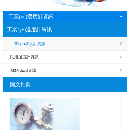
工業(yè)溫度計資訊
工業(yè)溫度計資訊
工業(yè)溫度計資訊
民用溫度計資訊
熱點(diǎn)資訊
圖文推薦