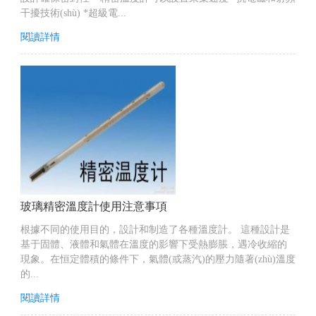
干擾技術(shù) *超級電...
閱讀詳情
玻璃精密溫度計使用注意事項
根據不同的使用目的，設計和制造了各種溫度計。 這種設計是
基于固體、液體和氣體在溫度的影響下受熱膨脹，遇冷收縮的
現象。在恒定體積的條件下，氣體(或蒸汽)的壓力隨著(zhù)溫度
的...
閱讀詳情