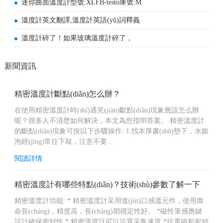
迷你曲面溫度計型號:XLFB-testo庫號:M
溫度計英文翻譯,溫度計英語(yǔ)詞釋義
溫度計碎了！如果玻璃溫度計碎了，
新聞資訊
精密溫度計斷點(diǎn)怎么辦？
在使用精密溫度計時(shí)遇見(jiàn)斷點(diǎn)現象應該怎么辦
呢？很多人不清楚如何解決，本文為您指明答案。 精密溫度計
的斷點(diǎn)現象可按以下步驟操作: 1:找本厚書(shū)墊下，水銀
泡經(jīng)常往下敲，注意不要...
閱讀詳情
精密溫度計有哪些特點(diǎn)？技術(shù)參數了解一下
精密溫度計功能: * 精密溫度計采用進(jìn)口感溫元件，使用壽
命長(cháng)，精度高，長(cháng)期穩定性好。 *磁性筆感應鍵
設計確保密封性 * 精密溫度計可以設置采集速度 *抗電磁和射頻