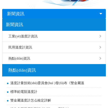
新聞資訊
新聞資訊
工業(yè)溫度計資訊
民用溫度計資訊
熱點(diǎn)資訊
熱點(diǎn)資訊
溫度計量技術(shù)委員會(huì )發(fā)布《雙金屬溫
標準鉑電阻溫度計
雙金屬溫度計怎么檢定詳解