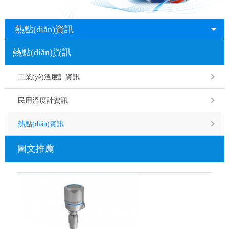
熱點(diǎn)資訊
熱點(diǎn)資訊
工業(yè)溫度計資訊
民用溫度計資訊
熱點(diǎn)資訊
圖文推薦