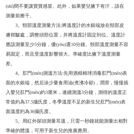
(shí)間不要讓寶寶感冒。此外，如果嬰兒腋下有汗，請在
測量前擦干。
3。頸部溫度測量方法:將溫度計的水銀端放在頸部皮
膚褶皺處，調整頭部位置，并將溫度計固定到位。溫度計
應該測量至少5分鐘，優(yōu)選10分鐘。頸部溫度測量不容
易固定，而且受溫度影響很大。準確度比腋下溫度測量
差。
4。肛門(mén)測溫方法:先用酒精棉球消毒肛門(mén)表
面的水銀端，然后涂少量食用油(煮沸冷卻)，潤滑，慢慢插
入嬰兒肛門(mén)約3厘米，連續測溫3分鐘，測得的溫度正
常值約為37.5攝氏度，冬季溫度不足的新生兒肛門(mén)表
面溫度約為36攝氏度。
5。用紅外探頭測量耳溫，只需一秒鐘就能測量出相對
準確的體溫，可用于新生兒的推廣應用。